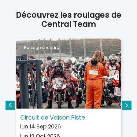
Découvrez les roulages de
Central Team
Roulage encadré
Circuit de Vaison Piste
C
lun 14 Sep 2026
je
lun 12 Oct 2026