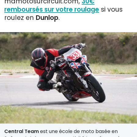
mamotosurcircuit.com,
30€
remboursés sur votre roulage
si vous
roulez en
Dunlop
.
Central Team
est une école de moto basée en