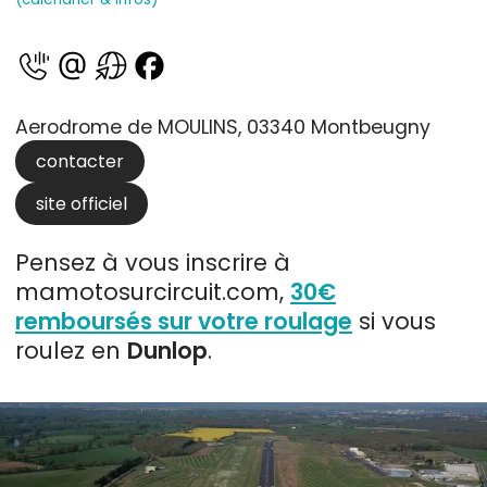
Aerodrome de MOULINS, 03340 Montbeugny
contacter
site officiel
Pensez à vous inscrire à
mamotosurcircuit.com,
30€
remboursés sur votre roulage
si vous
roulez en
Dunlop
.