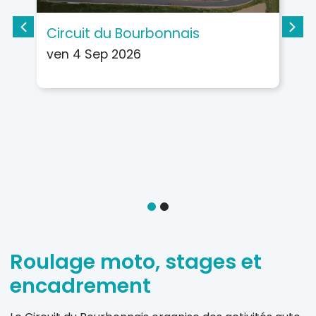
Circuit du Bourbonnais
C
ven 4 Sep 2026
v
m
m
m
D’a
Roulage moto, stages et
encadrement