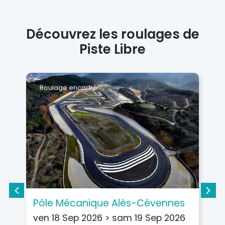
Découvrez les roulages de
Piste Libre
Roulage encadré
Pôle Mécanique Alès-Cévennes
C
ven 18 Sep 2026
>
sam 19 Sep 2026
s