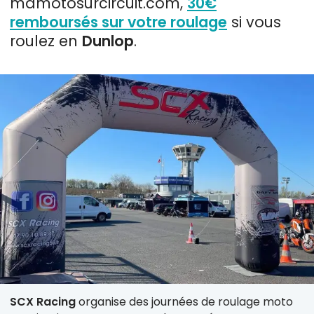
mamotosurcircuit.com,
30€
remboursés sur votre roulage
si vous
roulez en
Dunlop
.
SCX Racing
organise des journées de roulage moto