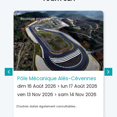
Roulage encadré
Pôle Mécanique Alès-Cévennes
C
dim 16 Août 2026
>
lun 17 Août 2026
d
ven 13 Nov 2026
>
sam 14 Nov 2026
lu
me
D’autres dates également consultables…
D’a