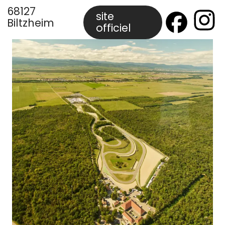
68127
site
Biltzheim
officiel