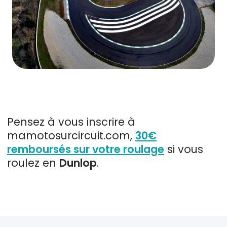
Pensez à vous inscrire à
mamotosurcircuit.com,
30€
remboursés sur votre roulage
si vous
roulez en
Dunlop
.