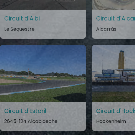
Circuit d'Albi
Circuit d'Alca
Le Sequestre
Alcarràs
Circuit d'Estoril
Circuit d'Ho
2645-124 Alcabideche
Hockenheim