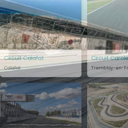
Circuit Calafat
Circuit Carol
Calafat
Tremblay-en-F