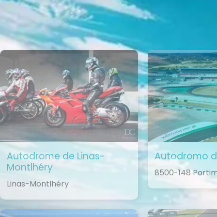
Autodrome de Linas-
Autodromo d
Montlhéry
8500-148 Porti
Linas-Montlhéry