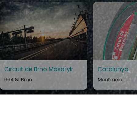
Circuit de Brno Masaryk
Catalunya
664 81 Brno
Montmeló