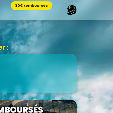
30€ remboursés
r :