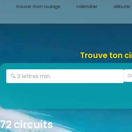
trouver mon roulage
calendrier
débuter s
Trouve ton ci
72
circuits