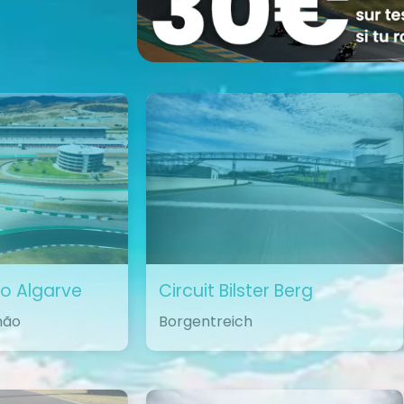
o Algarve
Circuit Bilster Berg
mão
Borgentreich