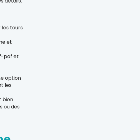
 détails.
 les tours
me et
f-paf et
ne option
t les
t bien
s ou des
ne