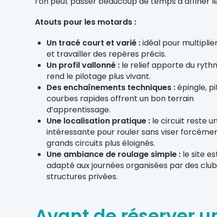
l’on peut passer beaucoup de temps à affiner les
Atouts pour les motards :
Un tracé court et varié :
idéal pour multiplier
et travailler des repères précis.
Un profil vallonné :
le relief apporte du ryth
rend le pilotage plus vivant.
Des enchaînements techniques :
épingle, pi
courbes rapides offrent un bon terrain
d’apprentissage.
Une localisation pratique :
le circuit reste u
intéressante pour rouler sans viser forcémen
grands circuits plus éloignés.
Une ambiance de roulage simple :
le site es
adapté aux journées organisées par des club
structures privées.
Avant de réserver u