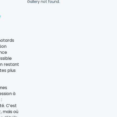
Gallery not found.
e
?
motards
 Son
ance
ssible
n restant
tes plus
êmes
ession à
 :
té. C’est
r, mais où