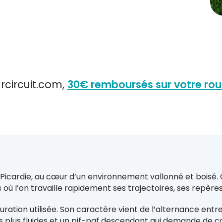
rcircuit.com,
30€ remboursés sur votre ro
en Picardie, au cœur d’un environnement vallonné et boisé
tes où l’on travaille rapidement ses trajectoires, ses repère
uration utilisée. Son caractère vient de l’alternance ent
 plus fluides et un pif-paf descendant qui demande de c