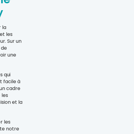
y
 la
et les
ur. Sur un
 de
oir une
s qui
t facile à
 un cadre
 les
sion et la
r les
lte notre