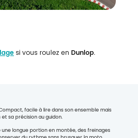
ulage
si vous roulez en
Dunlop
.
. Compact, facile à lire dans son ensemble mais
s et sa précision au guidon.
re une longue portion en montée, des freinages
onserver du rythme sans brusquer la moto.