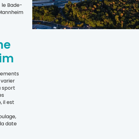
 le Bade-
 Mannheim
ne
eim
nements
 varier
u sport
es
 il est
oulage,
la date