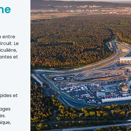
ne
?
e entre
rcuit. Le
ulière,
antes et
pides et
nages
es.
ique,