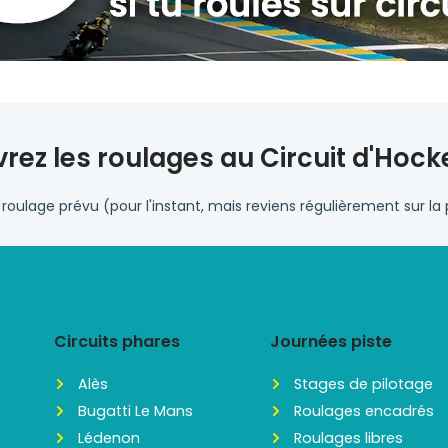
rez les roulages au Circuit d'Hoc
 roulage prévu (pour l'instant, mais reviens régulièrement sur la 
Circuits phares
Journées piste
Alès
Stages de pilotage
Bugatti Le Mans
Roulages encadrés
Lédenon
Roulages libres