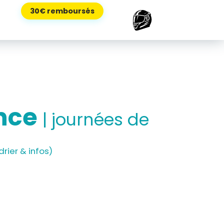
30€ remboursés
ance
| journées de
rier & infos)