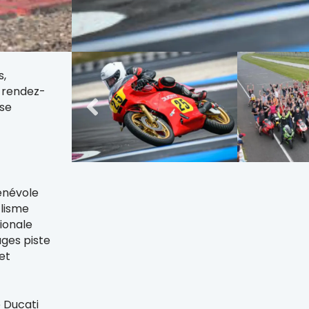
à des
tations et
s,
t rendez-
se
bénévole
clisme
ionale
ges piste
 et
e Ducati