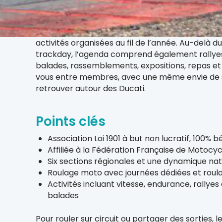
Association nationale, le club fonctionne grâce 
bénévoles et s’appuie sur un réseau de sections
régionales. L’adhésion donne accès aux manifes
activités organisées au fil de l’année. Au-delà du
trackday, l’agenda comprend également rallye
balades, rassemblements, expositions, repas e
vous entre membres, avec une même envie de 
retrouver autour des Ducati.
Points clés
Association Loi 1901 à but non lucratif, 100% 
Affiliée à la Fédération Française de Motocy
Six sections régionales et une dynamique nat
Roulage moto avec journées dédiées et roula
Activités incluant vitesse, endurance, rallyes
balades
Pour rouler sur circuit ou partager des sorties, l