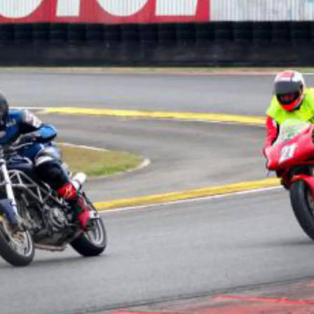
trackday : l’ADN
“Passione Pista”
Le Ducati Club de France propose des roulages 
sous forme de journées dédiées, pensées com
retrouvailles de passionnés. Ces journées perm
venir rouler sans pression, avec l’idée de se faire
moto sur circuit et de partager le paddock ent
adhérents. Le club organise aussi des activités 
compétition, avec des formats vitesse et endur
pour ceux qui veulent aller plus loin dans la prat
piste.
Un cadre associatif,
activités variées