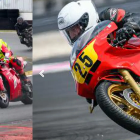
piste
me des
ettent de
 plaisir en
re
de
ance,
ique sur
 des