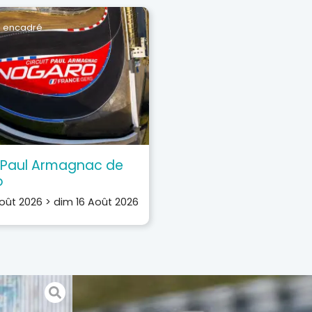
 encadré
t Paul Armagnac de
o
oût 2026
>
dim 16 Août 2026
et