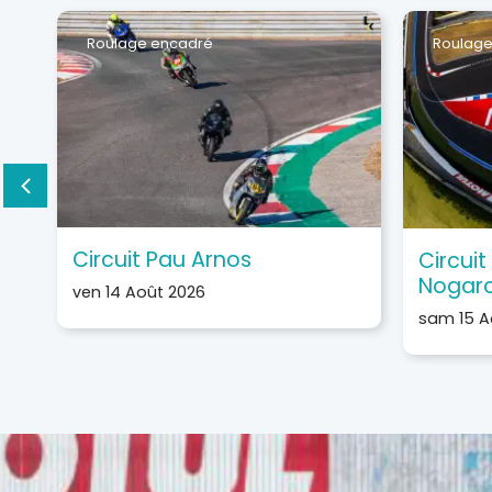
Roulage encadré
Roulage
Circuit Pau Arnos
Circui
Nogar
ven 14 Août 2026
sam 15 A
Journée de roulage 