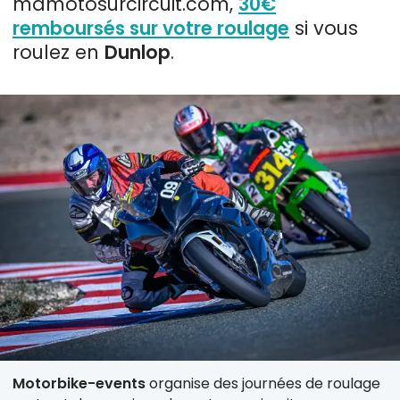
mamotosurcircuit.com,
30€
remboursés sur votre roulage
si vous
roulez en
Dunlop
.
Motorbike-events
organise des journées de roulage