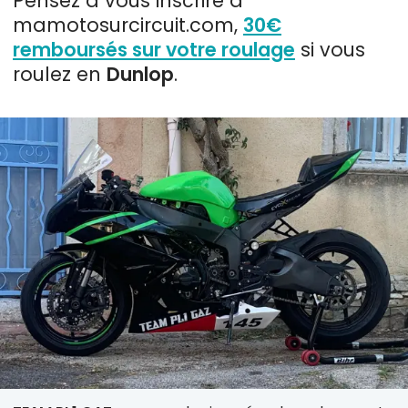
Pensez à vous inscrire à
mamotosurcircuit.com,
30€
remboursés sur votre roulage
si vous
roulez en
Dunlop
.