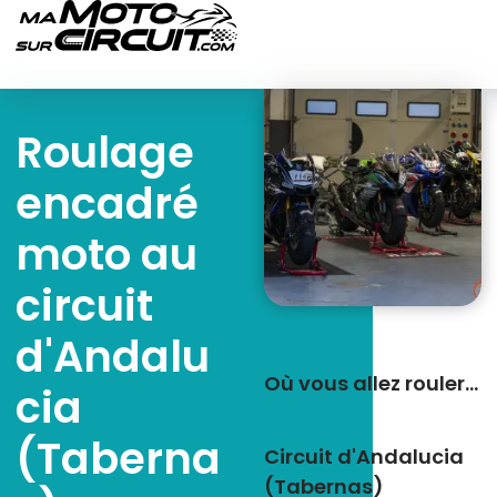
Roulage
encadré
moto au
circuit
d'Andalu
Où vous allez rouler…
cia
(Taberna
Circuit d'Andalucia
(Tabernas)