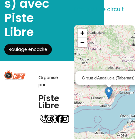
s) avec
Découvrir le circuit
Piste
Libre
+
−
Roulage encadré
Organisé
Circuit d'Andalucia (Tabernas)
par
Piste
Libre