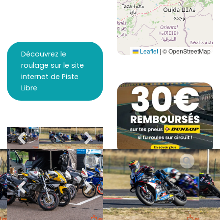
Leaflet
|
© OpenStreetMap
Découvrez le
roulage sur le site
internet de Piste
Libre