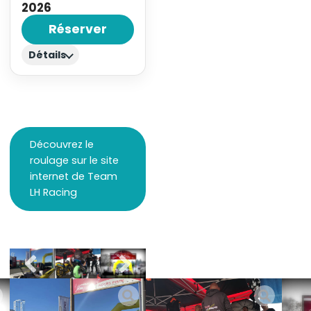
2026
Réserver
Détails
Découvrez le
roulage sur le site
internet de Team
LH Racing