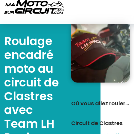
Roulage
encadré
moto au
circuit de
Clastres
Où vous allez rouler…
avec
Team LH
Circuit de Clastres