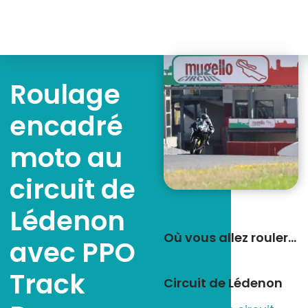
Roulage
encadré
moto au
circuit de
Lédenon
Où vous allez rouler…
avec PPO
Track
Circuit de Lédenon