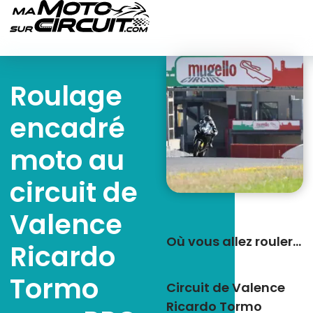
Roulage
encadré
moto au
circuit de
Valence
Où vous allez rouler…
Ricardo
Tormo
Circuit de Valence
Ricardo Tormo