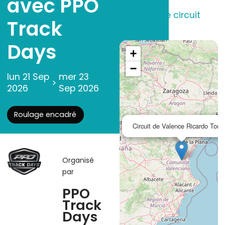
avec PPO
Découvrir le circuit
Track
Days
+
−
lun 21 Sep
mer 23
>
2026
Sep 2026
Roulage encadré
Circuit de Valence Ricardo Tor
Organisé
par
PPO
Track
Days