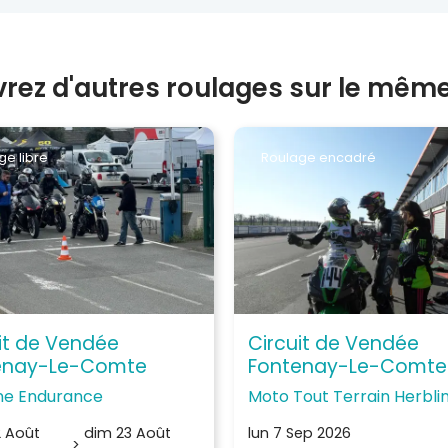
rez d'autres roulages sur le même 
ge libre
Roulage encadré
it de Vendée
Circuit de Vendée
enay-Le-Comte
Fontenay-Le-Comte
ne Endurance
Moto Tout Terrain Herblin
 Août
dim 23 Août
lun 7 Sep 2026
>