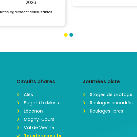
2026
 dates également consultables…
Circuits phares
Journées piste
Alès
Stages de pilotage
Bugatti Le Mans
Roulages encadrés
Lédenon
Roulages libres
Magny-Cours
Val de Vienne
Tous les circuits