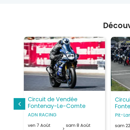
Découv
Roulage encadré
Roula
Circuit de Vendée
Circu
Fontenay-Le-Comte
Font
ADN RACING
Pit-La
ven 7 Août
sam 8 Août
sam 22
>