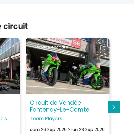
circuit
Roulage encadré
Roul
Circuit de Vendée
Circ
Fontenay-Le-Comte
Font
ois
Team Players
Slide
sam 26 Sep 2026
>
lun 28 Sep 2026
sam 12