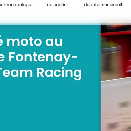
er mon roulage
calendrier
débuter sur circuit
é moto au
ée Fontenay-
Team Racing