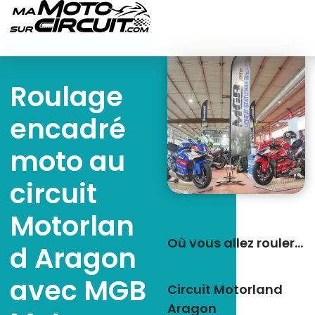
Roulage
encadré
moto au
circuit
Motorlan
Où vous allez rouler…
d Aragon
avec MGB
Circuit Motorland
Aragon