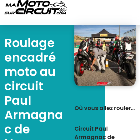
Roulage
encadré
moto au
circuit
Paul
Où vous allez rouler…
Armagna
c de
Circuit Paul
Armagnac de