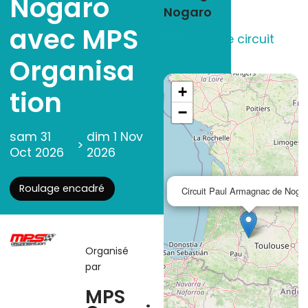
Nogaro
Nogaro
avec MPS
Découvrir le circuit
Organisa
+
tion
−
sam 31
dim 1 Nov
>
Oct 2026
2026
Roulage encadré
Circuit Paul Armagnac de Noga
Organisé
par
MPS