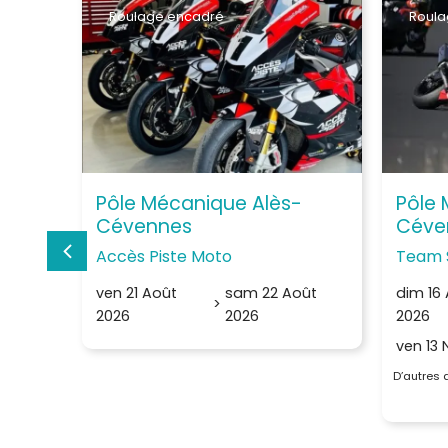
Roulage encadré
Roula
Pôle Mécanique Alès-
Pôle 
Cévennes
Céve
Accès Piste Moto
Team 
ven 21 Août
sam 22 Août
dim 16
>
2026
2026
2026
ven 13
D’autres