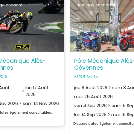
ge encadré
Roulage encadré
Mécanique Alès-
Pôle Mécanique Alès
nnes
Cévennes
SLA
MGB Moto
 Août
lun 17 Août
jeu 6 Août 2026
>
sam 8 Ao
>
2026
mar 25 Août 2026
 Nov 2026
>
sam 14 Nov 2026
ven 4 Sep 2026
>
sam 5 Sep
 dates également consultables…
lun 14 Sep 2026
>
mar 15 Se
D’autres dates également consulta