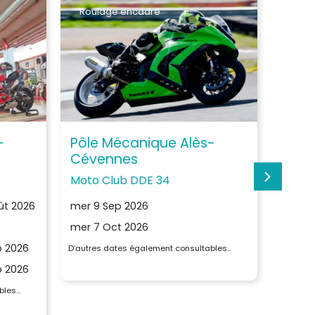
Roulage encadré
Roul
-
Pôle Mécanique Alès-
Pôle
Cévennes
Céve
Moto Club DDE 34
LPP 
ût 2026
mer 9 Sep 2026
dim 30
2026
mer 7 Oct 2026
 2026
D’autres dates également consultables…
p 2026
bles…