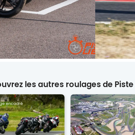
uvrez les autres roulages de Piste 
ge encadré
Roulage encadré