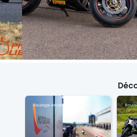
Déco
Roulage encadré
Roula