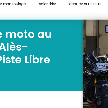
er mon roulage
calendrier
débuter sur circuit
é moto au
Alès-
ste Libre