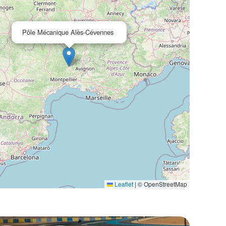
Pôle Mécanique Alès-Cévennes
Leaflet
|
© OpenStreetMap