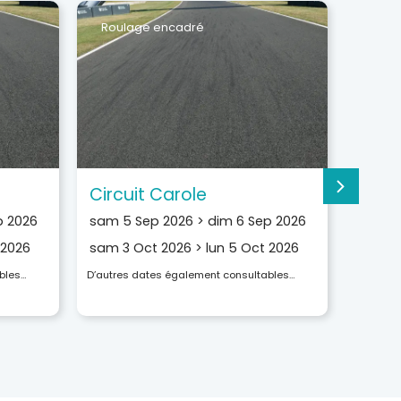
Roulage encadré
Roul
Circuit Carole
Circu
p 2026
sam 5 Sep 2026
>
dim 6 Sep 2026
lun 31
 2026
sam 3 Oct 2026
>
lun 5 Oct 2026
lun 21
bles…
D’autres dates également consultables…
D’autres