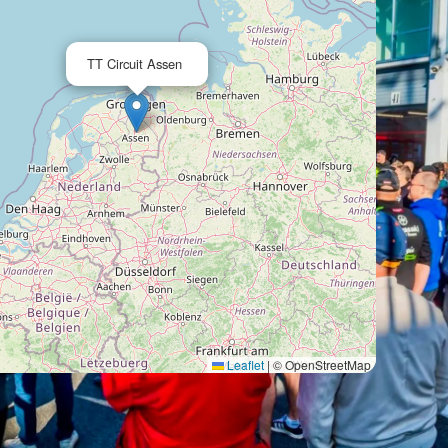
TT Circuit Assen
Leaflet
|
© OpenStreetMap