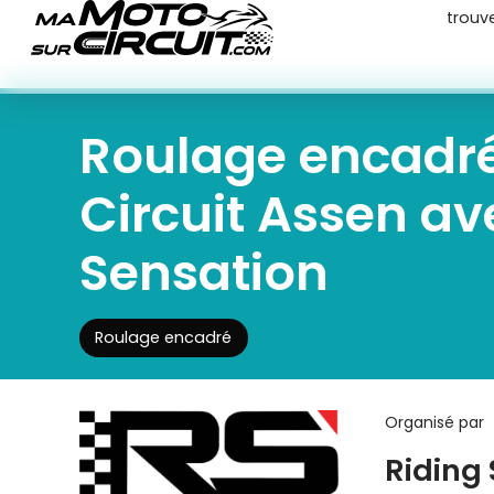
trouv
Roulage encadr
Circuit Assen av
Sensation
Roulage encadré
Organisé par
Riding