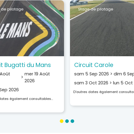
 de pilotage
Stage de pilotage
it Bugatti du Mans
Circuit Carole
 Août
mer 19 Août
sam 5 Sep 2026
>
dim 6 Se
>
2026
sam 3 Oct 2026
>
lun 5 Oct
 Sep 2026
D’autres dates également consulta
 dates également consultables…