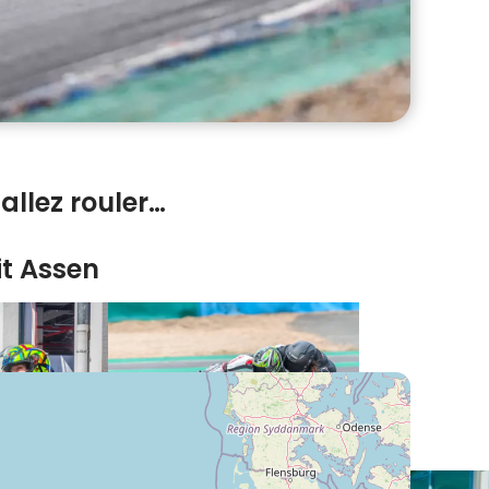
allez rouler…
it Assen
 circuit