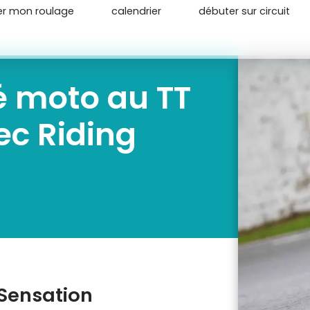
er mon roulage
calendrier
débuter sur circuit
é moto au TT
ec Riding
 Sensation