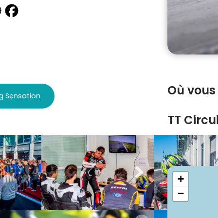
Où vous 
ng Sensation
TT Circu
Découvrir le
+
−