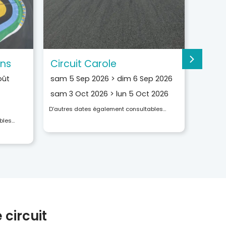
ans
Circuit Carole
Circu
oût
sam 5 Sep 2026
>
dim 6 Sep 2026
lun 31
sam 3 Oct 2026
>
lun 5 Oct 2026
lun 21
D’autres dates également consultables…
D’autres
bles…
circuit