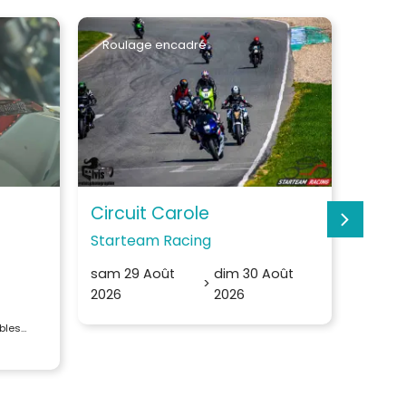
Roulage encadré
Roul
Circuit Carole
Circu
Starteam Racing
Moto 
sam 29 Août
dim 30 Août
sam 15
>
2026
2026
bles…