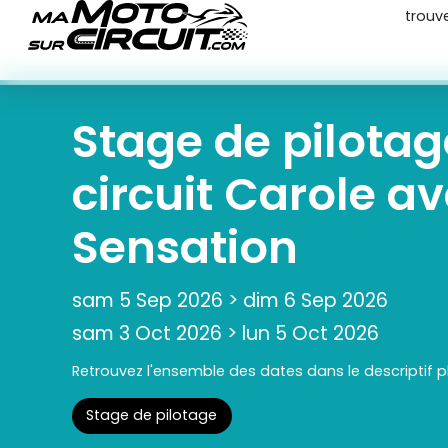
trouv
Stage de pilota
circuit Carole a
Sensation
sam 5 Sep 2026
>
dim 6 Sep 2026
sam 3 Oct 2026
>
lun 5 Oct 2026
Retrouvez l'ensemble des dates dans le descriptif p
Stage de pilotage