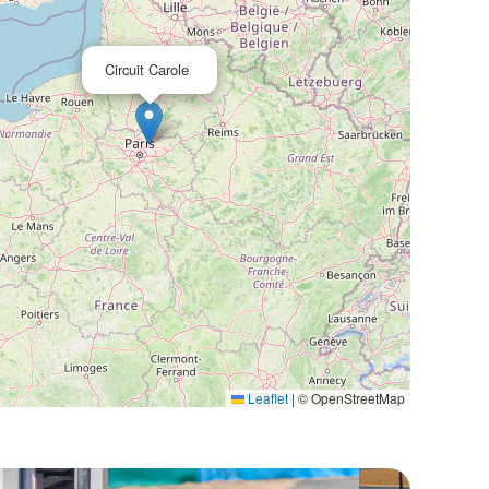
Circuit Carole
Leaflet
|
© OpenStreetMap