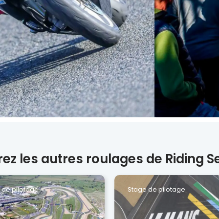
ez les autres roulages de Riding S
 de pilotage
Stage de pilotage