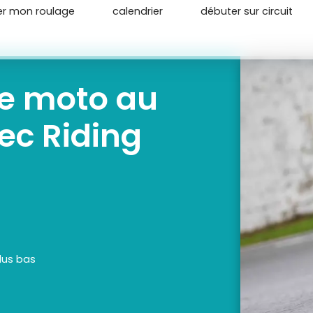
er mon roulage
calendrier
débuter sur circuit
ge moto au
vec Riding
lus bas