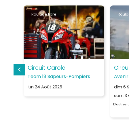
Roulage libre
Roula
Circuit Carole
Circu
Team 18 Sapeurs-Pompiers
Avenir
lun 24 Août 2026
dim 6 
sam 3 
D’autres