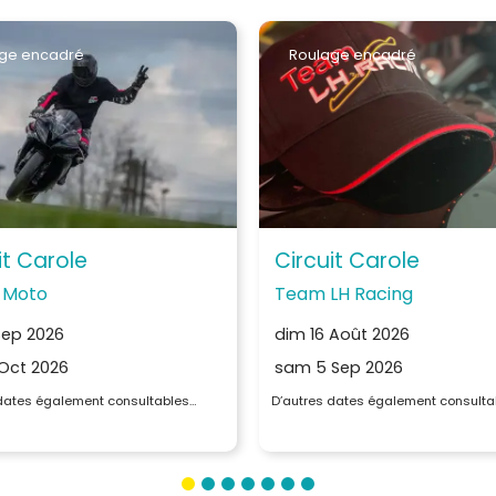
ge encadré
Roulage encadré
it Carole
Circuit Carole
 Moto
Team LH Racing
Sep 2026
dim 16 Août 2026
Oct 2026
sam 5 Sep 2026
 dates également consultables…
D’autres dates également consulta