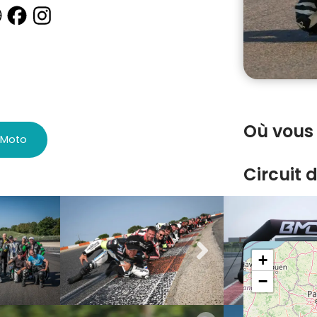
Où vous 
C Moto
Circuit 
Découvrir le
+
−