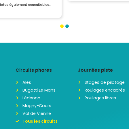
 dates également consultables…
Circuits phares
Journées piste
Alès
Stages de pilotage
Bugatti Le Mans
Roulages encadrés
Lédenon
Roulages libres
Magny-Cours
Val de Vienne
Tous les circuits