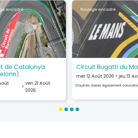
ge encadré
Roulage encadré
it de Catalunya
Circuit Bugatti du M
elone)
mer 12 Août 2026
>
jeu 13 A
Août
ven 21 Août
D’autres dates également consulta
>
2026