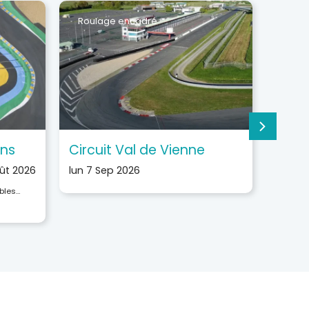
Roulage encadré
Stage
ans
Circuit Val de Vienne
Circu
oût 2026
lun 7 Sep 2026
mar 8 
bles…