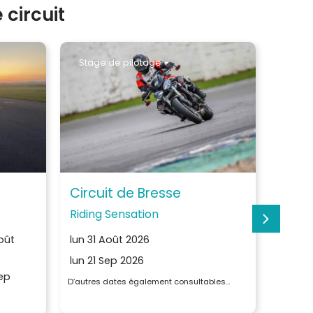
circuit
Stage de pilotage
Roul
Circuit de Bresse
Circu
Riding Sensation
Riding
oût
lun 31 Août 2026
lun 31
lun 21 Sep 2026
lun 21
ep
D’autres dates également consultables…
D’autres