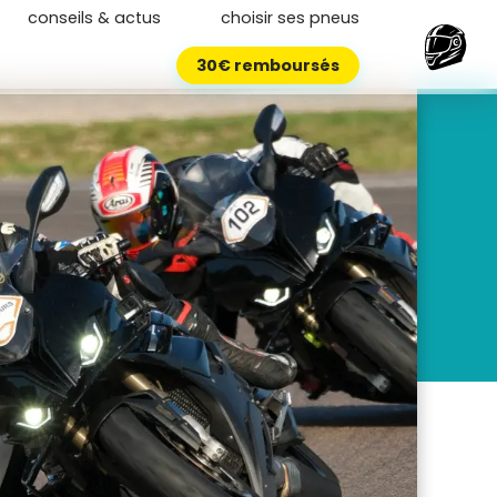
conseils & actus
choisir ses pneus
30€ remboursés