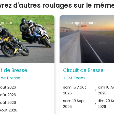
rez d'autres roulages sur le même 
ge libre
Roulage encadré
it de Bresse
Circuit de Bresse
t de Bresse
JCM Team
Août 2026
sam 15 Août
dim 16 A
>
2026
2026
Août 2026
sam 19 Sep
dim 20 S
Août 2026
>
2026
2026
 Août 2026