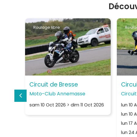
Découv
Roulage libre
Roula
Circuit de Bresse
Circu
Moto-Club Annemasse
Circui
sam 10 Oct 2026
>
dim 11 Oct 2026
lun 10 
lun 10 
lun 17 
lun 24