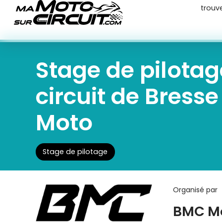
trouv
Stage de pilota
circuit de Bress
Moto
Stage de pilotage
Organisé par
BMC M