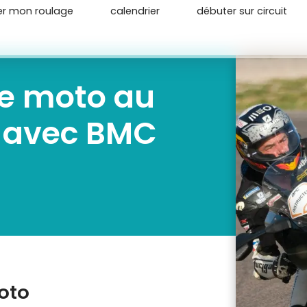
er mon roulage
calendrier
débuter sur circuit
ge moto au
e avec BMC
oto