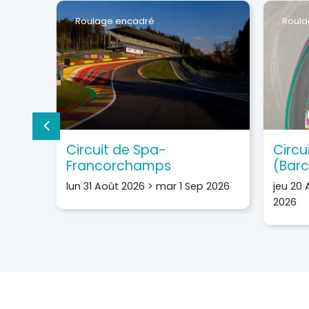
Roulage encadré
Roula
Circuit de Spa-
Circu
Francorchamps
(Barc
lun 31 Août 2026
>
mar 1 Sep 2026
jeu 20 
2026