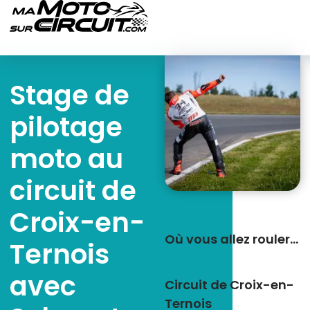
Stage de
pilotage
moto au
circuit de
Croix-en-
Où vous allez rouler…
Ternois
avec
Circuit de Croix-en-
Ternois