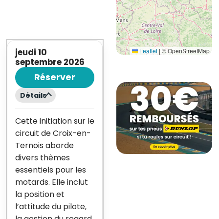
Leaflet
|
© OpenStreetMap
jeudi 10
septembre 2026
Réserver
Détails
Cette initiation sur le
circuit de Croix-en-
Ternois aborde
divers thèmes
essentiels pour les
motards. Elle inclut
la position et
l’attitude du pilote,
la gestion du regard