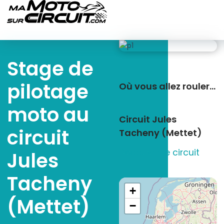
Stage de
pilotage
Où vous allez rouler…
moto au
Circuit Jules
circuit
Tacheny (Mettet)
Découvrir le circuit
Jules
Tacheny
+
(Mettet)
−