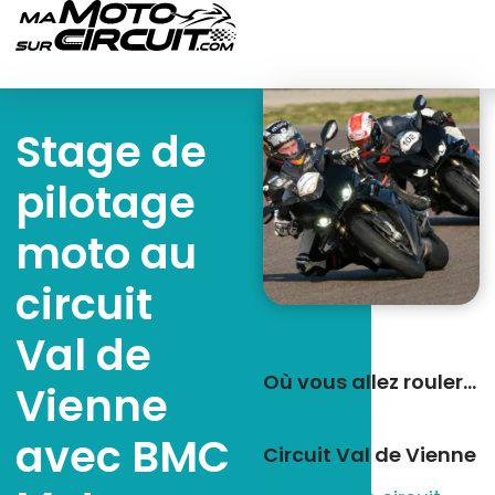
Stage de
pilotage
moto au
circuit
Val de
Où vous allez rouler…
Vienne
avec BMC
Circuit Val de Vienne