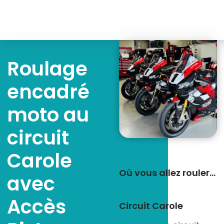
Roulage
encadré
moto au
circuit
Carole
Où vous allez rouler…
avec
Accès
Circuit Carole