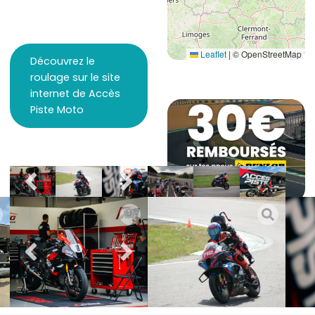
Leaflet
|
© OpenStreetMap
Découvrez le
roulage sur le site
internet de Accès
Piste Moto