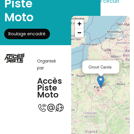
Piste
Découvrir le circuit
Moto
+
−
Roulage encadré
Organisé
Circuit Carole
par
Accès
Piste
Moto