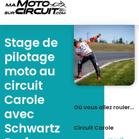
Stage de
pilotage
moto au
circuit
Carole
Où vous allez rouler…
avec
Schwartz
Circuit Carole