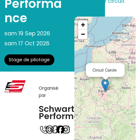
Performa
Découvrir le circuit
nce
+
sam 19 Sep 2026
−
sam 17 Oct 2026
Stage de pilotage
Circuit Carole
Organisé
par
Schwartz
Performance